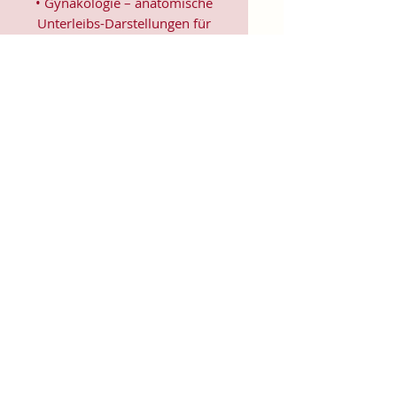
• Gynäkologie – anatomische
Unterleibs-Darstellungen für
Beratung & Aufklärung
• Urologie – klare Becken- und
Organmotive für
Operationsaufklärung
• Onkologie – unterstützende
Motive für Patient*innen in
Therapie
• Geburtshilfe –
Schwangerschaftskarten mit Platz
für Hinweise & Empfehlungen
• Therapie & Psychologie – Karten
als Gesprächseinstieg oder
Ritualmaterial