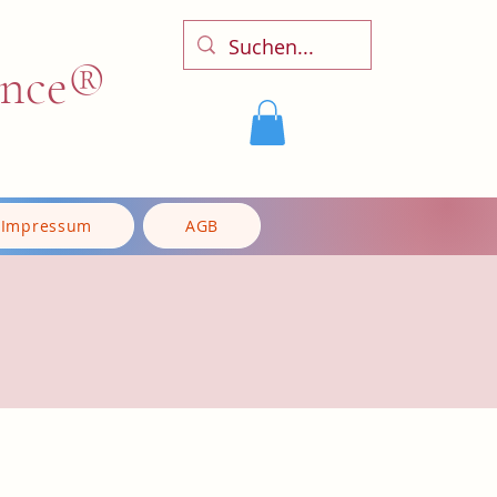
ence®
Impressum
AGB