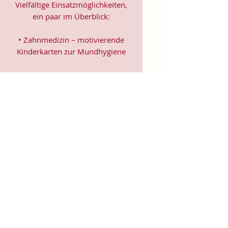
Vielfältige Einsatzmöglichkeiten,
ein paar im Überblick:
• Zahnmedizin – motivierende
Kinderkarten zur Mundhygiene
• Gynäkologie – anatomische
Unterleibs-Darstellungen für
Beratung & Aufklärung
• Urologie – klare Becken- und
Organmotive für
Operationsaufklärung
• Onkologie – unterstützende
Motive für Patient*innen in
Therapie
• Geburtshilfe –
Schwangerschaftskarten mit Platz