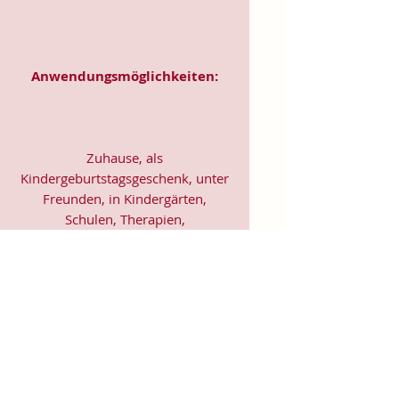
Anwendungsmöglichkeiten:
Zuhause, als
Kindergeburtstagsgeschenk, unter
Freunden, in Kindergärten,
Schulen, Therapien,
Kinderkliniken, Kinderhospizen,
aber auch für große Menschen, die
im Herzen jung geblieben sind.
EU representative
: Soul Colours