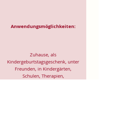
Anwendungsmöglichkeiten:
Zuhause, als
Kindergeburtstagsgeschenk, unter
Freunden, in Kindergärten,
Schulen, Therapien,
Kinderkliniken, Kinderhospizen,
aber auch für große Menschen, die
im Herzen jung geblieben sind.
EU representative
: Soul Colours